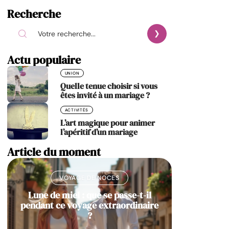
Recherche
Actu populaire
UNION
Quelle tenue choisir si vous
êtes invité à un mariage ?
ACTIVITÉS
L’art magique pour animer
l’apéritif d’un mariage
Article du moment
VOYAGE DE NOCES
Lune de miel : que se passe-t-il
pendant ce voyage extraordinaire
?