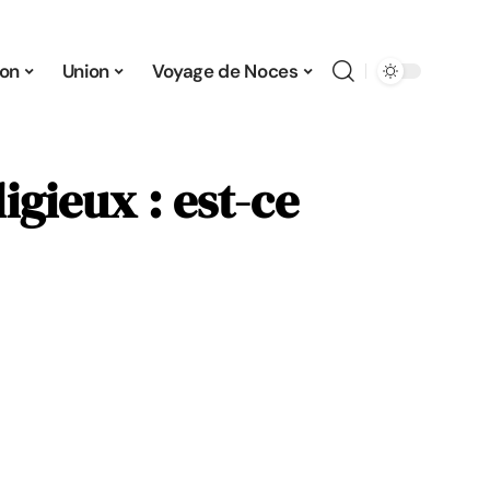
ion
Union
Voyage de Noces
igieux : est-ce